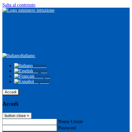
Salta al contenuto
Italiano
Italiano
English
Français
Español
Accedi
Accedi
button close
×
Nome Utente
Password