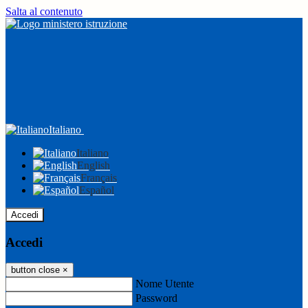
Salta al contenuto
Italiano
Italiano
English
Français
Español
Accedi
Accedi
button close
×
Nome Utente
Password