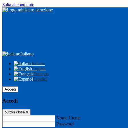
Salta al contenuto
Italiano
Italiano
English
Français
Español
Accedi
Accedi
button close
×
Nome Utente
Password