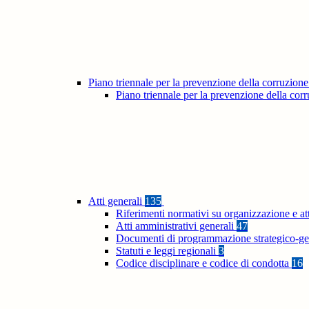
Piano triennale per la prevenzione della corruzione
Piano triennale per la prevenzione della co
Atti generali
135
Riferimenti normativi su organizzazione e at
Atti amministrativi generali
47
Documenti di programmazione strategico-ge
Statuti e leggi regionali
3
Codice disciplinare e codice di condotta
16