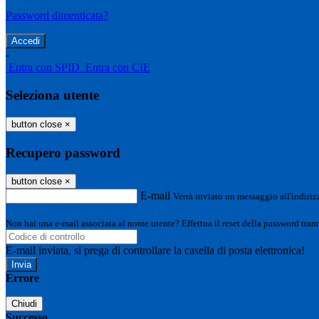
Password dimenticata?
-
Entra con SPID
Entra con CIE
Seleziona utente
button close
×
Recupero password
button close
×
E-mail
Verrà inviato un messaggio all'indirizz
Non hai una e-mail associata al nome utente? Effettua il reset della password tram
E-mail inviata, si prega di controllare la casella di posta elettronica!
Errore
Chiudi
Successo