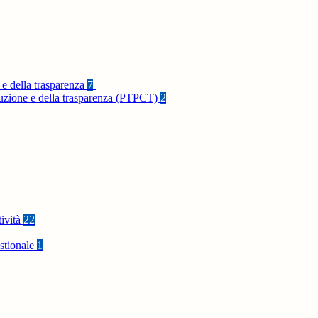
 e della trasparenza
7
rruzione e della trasparenza (PTPCT)
2
tività
22
stionale
1