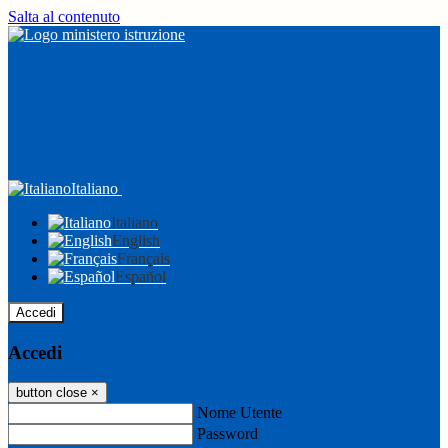
Salta al contenuto
Italiano
Italiano
English
Français
Español
Accedi
Accedi
button close
×
Nome Utente
Password