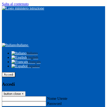
Salta al contenuto
Italiano
Italiano
English
Français
Español
Accedi
Accedi
button close
×
Nome Utente
Password