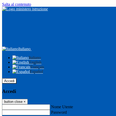
Salta al contenuto
Italiano
Italiano
English
Français
Español
Accedi
Accedi
button close
×
Nome Utente
Password