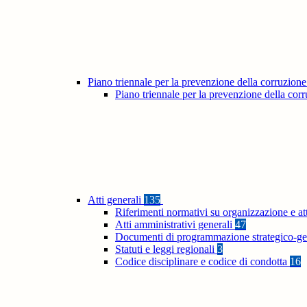
Piano triennale per la prevenzione della corruzione
Piano triennale per la prevenzione della co
Atti generali
135
Riferimenti normativi su organizzazione e at
Atti amministrativi generali
47
Documenti di programmazione strategico-ge
Statuti e leggi regionali
3
Codice disciplinare e codice di condotta
16