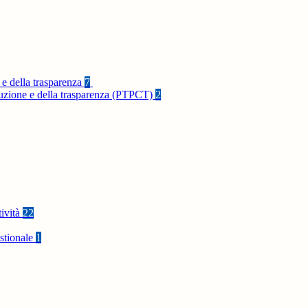
 e della trasparenza
7
rruzione e della trasparenza (PTPCT)
2
tività
22
stionale
1