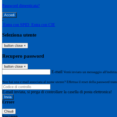
Password dimenticata?
-
Entra con SPID
Entra con CIE
Seleziona utente
button close
×
Recupero password
button close
×
E-mail
Verrà inviato un messaggio all'indirizz
Non hai una e-mail associata al nome utente? Effettua il reset della password tram
E-mail inviata, si prega di controllare la casella di posta elettronica!
Errore
Chiudi
Successo