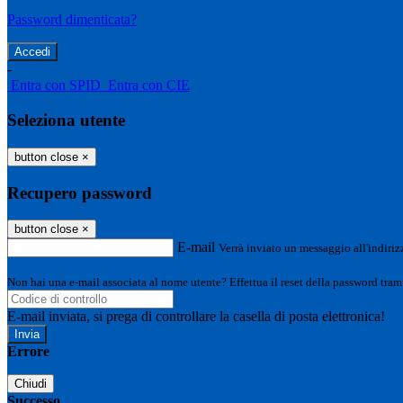
Password dimenticata?
-
Entra con SPID
Entra con CIE
Seleziona utente
button close
×
Recupero password
button close
×
E-mail
Verrà inviato un messaggio all'indirizz
Non hai una e-mail associata al nome utente? Effettua il reset della password tram
E-mail inviata, si prega di controllare la casella di posta elettronica!
Errore
Chiudi
Successo