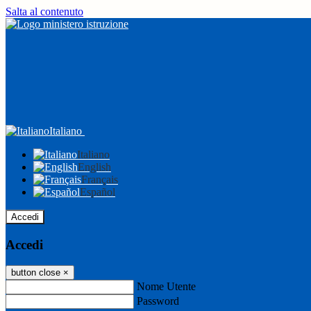
Salta al contenuto
Italiano
Italiano
English
Français
Español
Accedi
Accedi
button close
×
Nome Utente
Password