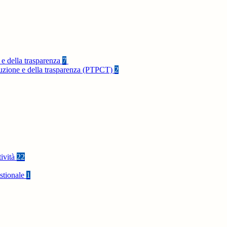
 e della trasparenza
7
rruzione e della trasparenza (PTPCT)
2
tività
22
stionale
1