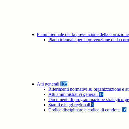
Piano triennale per la prevenzione della corruzione
Piano triennale per la prevenzione della co
Atti generali
135
Riferimenti normativi su organizzazione e at
Atti amministrativi generali
47
Documenti di programmazione strategico-ge
Statuti e leggi regionali
3
Codice disciplinare e codice di condotta
16