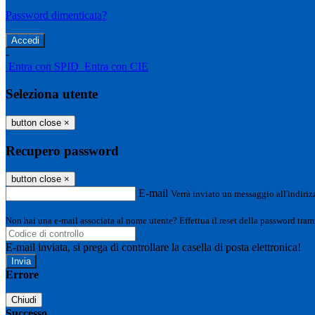
Password dimenticata?
-
Entra con SPID
Entra con CIE
Seleziona utente
button close
×
Recupero password
button close
×
E-mail
Verrà inviato un messaggio all'indirizz
Non hai una e-mail associata al nome utente? Effettua il reset della password tram
E-mail inviata, si prega di controllare la casella di posta elettronica!
Errore
Chiudi
Successo