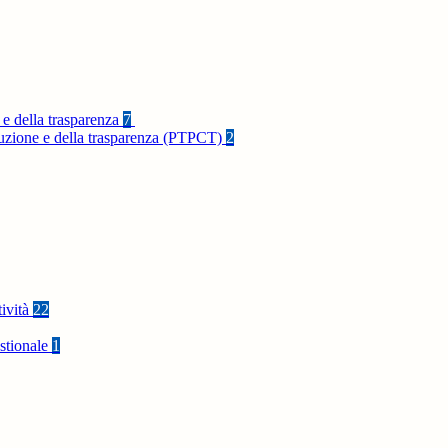
 e della trasparenza
7
rruzione e della trasparenza (PTPCT)
2
tività
22
stionale
1