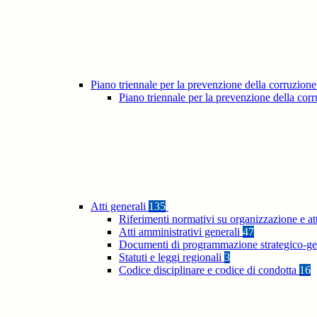
Piano triennale per la prevenzione della corruzione
Piano triennale per la prevenzione della co
Atti generali
135
Riferimenti normativi su organizzazione e at
Atti amministrativi generali
47
Documenti di programmazione strategico-ge
Statuti e leggi regionali
3
Codice disciplinare e codice di condotta
16