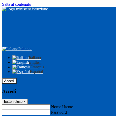
Salta al contenuto
Italiano
Italiano
English
Français
Español
Accedi
Accedi
button close
×
Nome Utente
Password