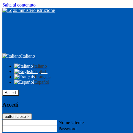
Salta al contenuto
Italiano
Italiano
English
Français
Español
Accedi
Accedi
button close
×
Nome Utente
Password