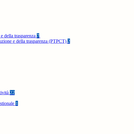
 e della trasparenza
7
rruzione e della trasparenza (PTPCT)
2
tività
22
stionale
1