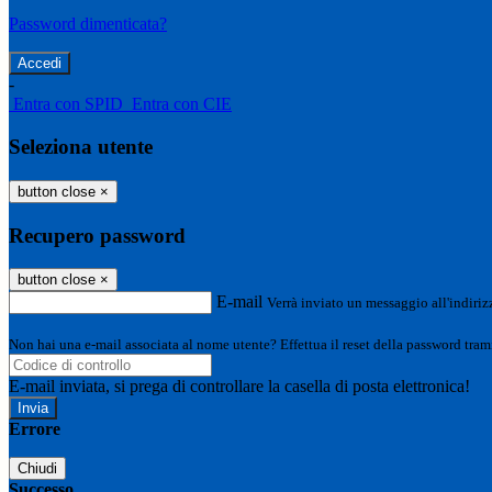
Password dimenticata?
-
Entra con SPID
Entra con CIE
Seleziona utente
button close
×
Recupero password
button close
×
E-mail
Verrà inviato un messaggio all'indirizz
Non hai una e-mail associata al nome utente? Effettua il reset della password tram
E-mail inviata, si prega di controllare la casella di posta elettronica!
Errore
Chiudi
Successo