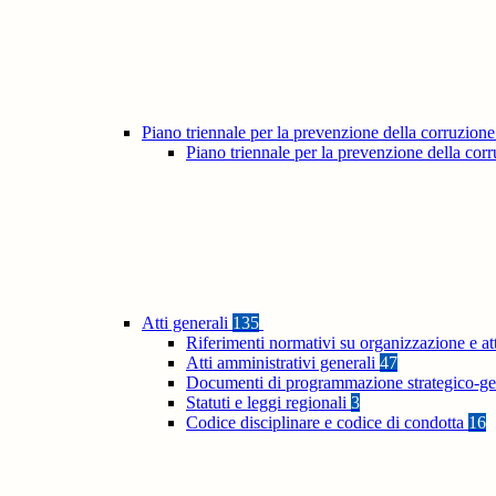
Piano triennale per la prevenzione della corruzione
Piano triennale per la prevenzione della co
Atti generali
135
Riferimenti normativi su organizzazione e at
Atti amministrativi generali
47
Documenti di programmazione strategico-ge
Statuti e leggi regionali
3
Codice disciplinare e codice di condotta
16