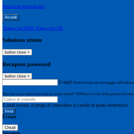
Password dimenticata?
-
Entra con SPID
Entra con CIE
Seleziona utente
button close
×
Recupero password
button close
×
E-mail
Verrà inviato un messaggio all'indirizz
Non hai una e-mail associata al nome utente? Effettua il reset della password tram
E-mail inviata, si prega di controllare la casella di posta elettronica!
Errore
Chiudi
Successo