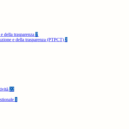
 e della trasparenza
7
rruzione e della trasparenza (PTPCT)
2
tività
22
stionale
1