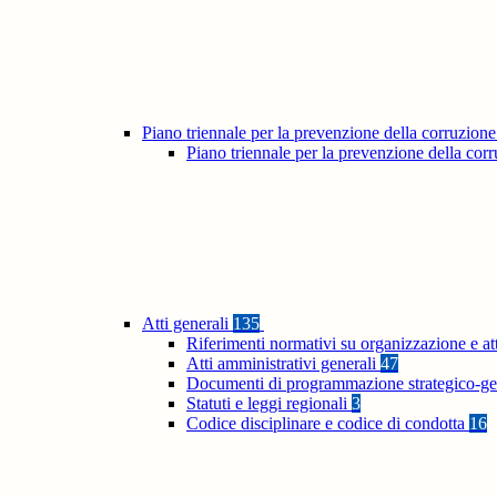
Piano triennale per la prevenzione della corruzione
Piano triennale per la prevenzione della co
Atti generali
135
Riferimenti normativi su organizzazione e at
Atti amministrativi generali
47
Documenti di programmazione strategico-ge
Statuti e leggi regionali
3
Codice disciplinare e codice di condotta
16