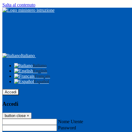
Salta al contenuto
Italiano
Italiano
English
Français
Español
Accedi
Accedi
button close
×
Nome Utente
Password