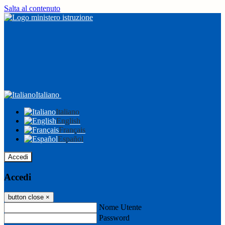
Salta al contenuto
Italiano
Italiano
English
Français
Español
Accedi
Accedi
button close
×
Nome Utente
Password