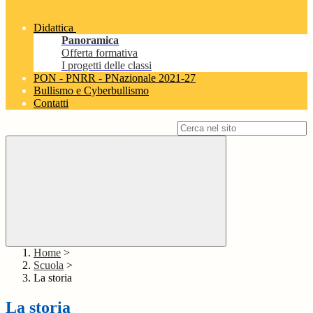
Didattica
Panoramica
Offerta formativa
I progetti delle classi
PON - PNRR - PNazionale 2021-27
Bullismo e Cyberbullismo
Contatti
Campo di ricerca per le pagine del sito
Home
>
Scuola
>
La storia
La storia