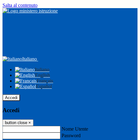
Salta al contenuto
Italiano
Italiano
English
Français
Español
Accedi
Accedi
button close
×
Nome Utente
Password