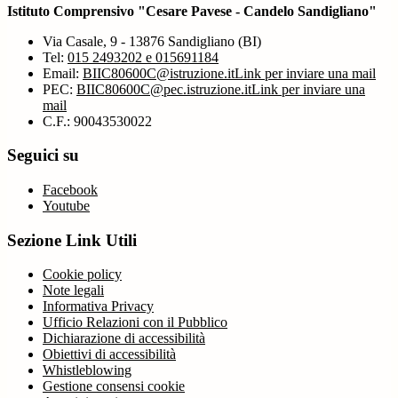
Istituto Comprensivo "Cesare Pavese - Candelo Sandigliano"
Via Casale, 9 - 13876 Sandigliano (BI)
Tel:
015 2493202 e 015691184
Email:
BIIC80600C@istruzione.it
Link per inviare una mail
PEC:
BIIC80600C@pec.istruzione.it
Link per inviare una
mail
C.F.: 90043530022
Seguici su
Facebook
Youtube
Sezione Link Utili
Cookie policy
Note legali
Informativa Privacy
Ufficio Relazioni con il Pubblico
Dichiarazione di accessibilità
Obiettivi di accessibilità
Whistleblowing
Gestione consensi cookie