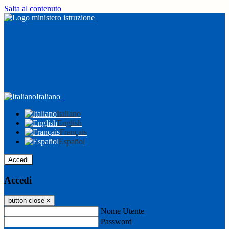
Salta al contenuto
Italiano
Italiano
English
Français
Español
Accedi
Accedi
button close
×
Nome Utente
Password