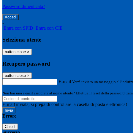
Password dimenticata?
-
Entra con SPID
Entra con CIE
Seleziona utente
button close
×
Recupero password
button close
×
E-mail
Verrà inviato un messaggio all'indirizz
Non hai una e-mail associata al nome utente? Effettua il reset della password tram
E-mail inviata, si prega di controllare la casella di posta elettronica!
Errore
Chiudi
Successo