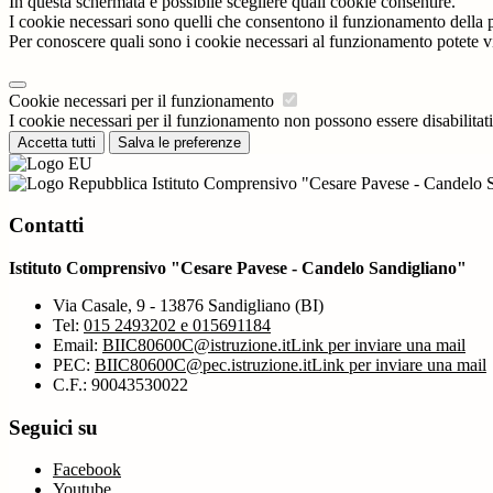
In questa schermata è possibile scegliere quali cookie consentire.
I cookie necessari sono quelli che consentono il funzionamento della pi
Per conoscere quali sono i cookie necessari al funzionamento potete v
Cookie necessari per il funzionamento
I cookie necessari per il funzionamento non possono essere disabilitati.
Accetta tutti
Salva le preferenze
Istituto Comprensivo "Cesare Pavese - Candelo 
Contatti
Istituto Comprensivo "Cesare Pavese - Candelo Sandigliano"
Via Casale, 9 - 13876 Sandigliano (BI)
Tel:
015 2493202 e 015691184
Email:
BIIC80600C@istruzione.it
Link per inviare una mail
PEC:
BIIC80600C@pec.istruzione.it
Link per inviare una mail
C.F.: 90043530022
Seguici su
Facebook
Youtube