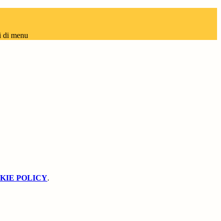
i di menu
KIE POLICY
.