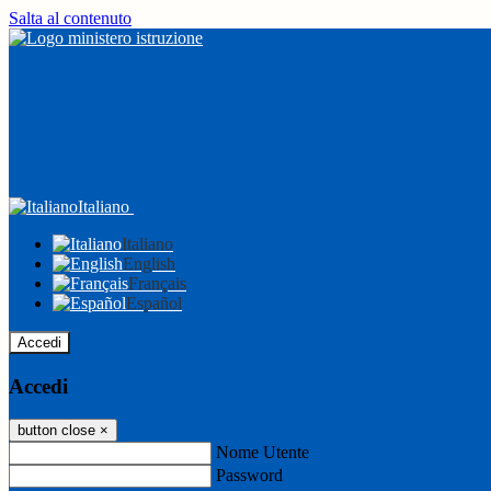
Salta al contenuto
Italiano
Italiano
English
Français
Español
Accedi
Accedi
button close
×
Nome Utente
Password