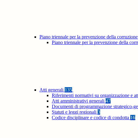
Piano triennale per la prevenzione della corruzione
Piano triennale per la prevenzione della co
Atti generali
135
Riferimenti normativi su organizzazione e at
Atti amministrativi generali
47
Documenti di programmazione strategico-ge
Statuti e leggi regionali
3
Codice disciplinare e codice di condotta
16