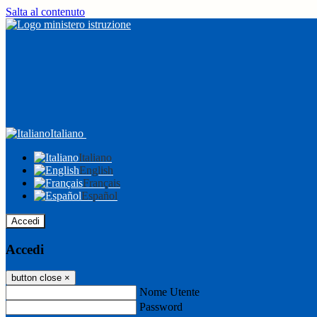
Salta al contenuto
Italiano
Italiano
English
Français
Español
Accedi
Accedi
button close
×
Nome Utente
Password