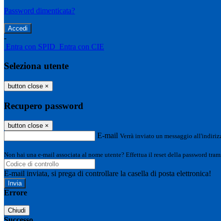
Password dimenticata?
-
Entra con SPID
Entra con CIE
Seleziona utente
button close
×
Recupero password
button close
×
E-mail
Verrà inviato un messaggio all'indirizz
Non hai una e-mail associata al nome utente? Effettua il reset della password tram
E-mail inviata, si prega di controllare la casella di posta elettronica!
Errore
Chiudi
Successo