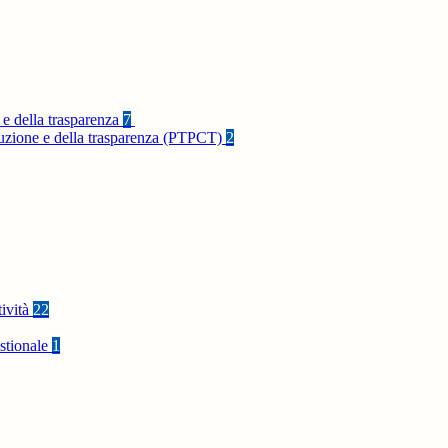
 e della trasparenza
7
rruzione e della trasparenza (PTPCT)
2
tività
22
stionale
1