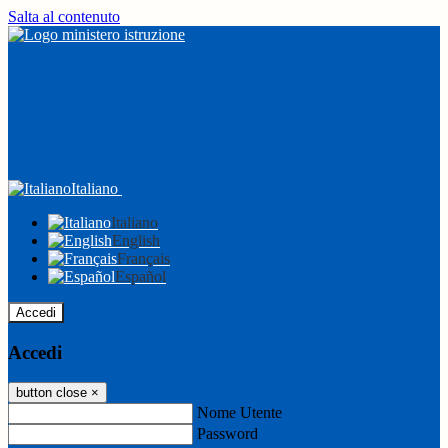
Salta al contenuto
Italiano
Italiano
English
Français
Español
Accedi
Accedi
button close
×
Nome Utente
Password