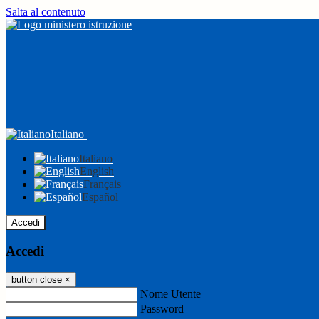
Salta al contenuto
Italiano
Italiano
English
Français
Español
Accedi
Accedi
button close
×
Nome Utente
Password