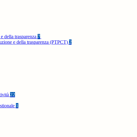
 e della trasparenza
7
rruzione e della trasparenza (PTPCT)
2
tività
22
stionale
1