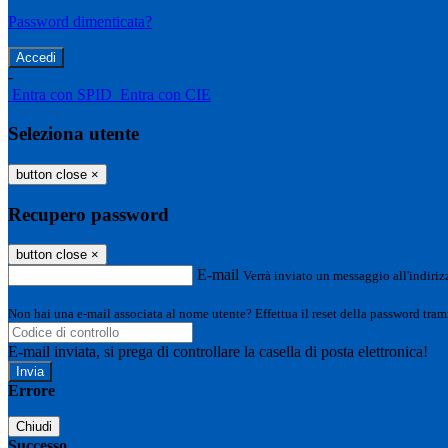
Password dimenticata?
-
Entra con SPID
Entra con CIE
Seleziona utente
button close
×
Recupero password
button close
×
E-mail
Verrà inviato un messaggio all'indirizz
Non hai una e-mail associata al nome utente? Effettua il reset della password tram
E-mail inviata, si prega di controllare la casella di posta elettronica!
Errore
Chiudi
Successo