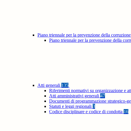
Piano triennale per la prevenzione della corruzione
Piano triennale per la prevenzione della co
Atti generali
135
Riferimenti normativi su organizzazione e at
Atti amministrativi generali
47
Documenti di programmazione strategico-ge
Statuti e leggi regionali
3
Codice disciplinare e codice di condotta
16