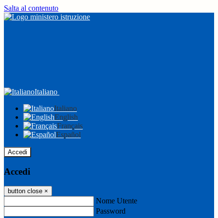
Salta al contenuto
Italiano
Italiano
English
Français
Español
Accedi
Accedi
button close
×
Nome Utente
Password