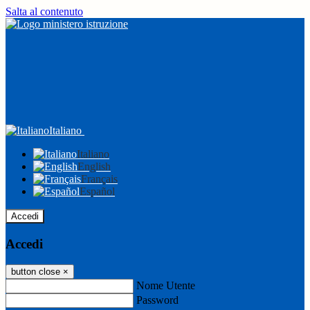
Salta al contenuto
Italiano
Italiano
English
Français
Español
Accedi
Accedi
button close
×
Nome Utente
Password