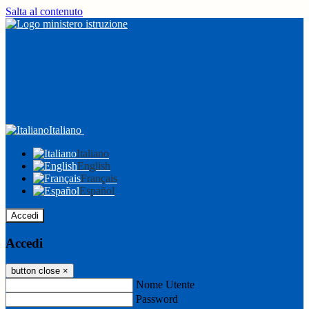
Salta al contenuto
Italiano
Italiano
English
Français
Español
Accedi
Accedi
button close
×
Nome Utente
Password