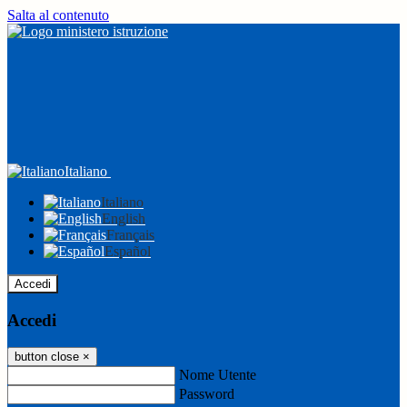
Salta al contenuto
Italiano
Italiano
English
Français
Español
Accedi
Accedi
button close
×
Nome Utente
Password