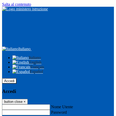
Salta al contenuto
Italiano
Italiano
English
Français
Español
Accedi
Accedi
button close
×
Nome Utente
Password