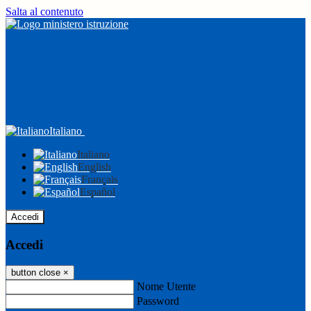
Salta al contenuto
Italiano
Italiano
English
Français
Español
Accedi
Accedi
button close
×
Nome Utente
Password