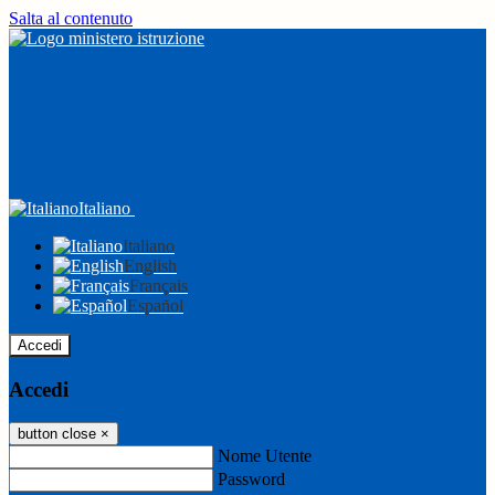
Salta al contenuto
Italiano
Italiano
English
Français
Español
Accedi
Accedi
button close
×
Nome Utente
Password