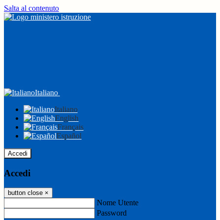
Salta al contenuto
Italiano
Italiano
English
Français
Español
Accedi
Accedi
button close
×
Nome Utente
Password