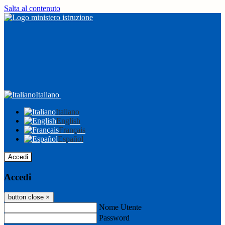
Salta al contenuto
Italiano
Italiano
English
Français
Español
Accedi
Accedi
button close
×
Nome Utente
Password