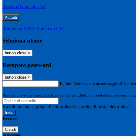
Password dimenticata?
-
Entra con SPID
Entra con CIE
Seleziona utente
button close
×
Recupero password
button close
×
E-mail
Verrà inviato un messaggio all'indirizz
Non hai una e-mail associata al nome utente? Effettua il reset della password tram
E-mail inviata, si prega di controllare la casella di posta elettronica!
Errore
Chiudi
Successo