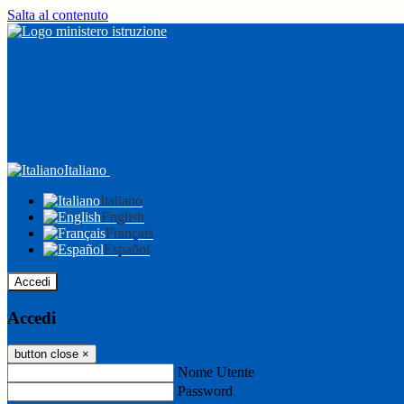
Salta al contenuto
Italiano
Italiano
English
Français
Español
Accedi
Accedi
button close
×
Nome Utente
Password