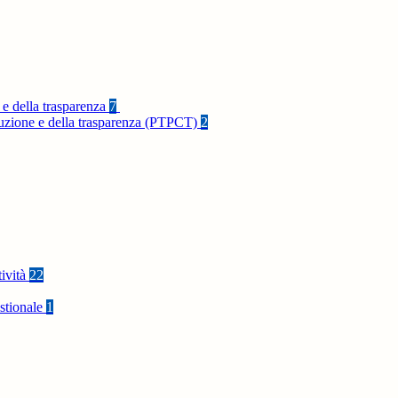
 e della trasparenza
7
rruzione e della trasparenza (PTPCT)
2
tività
22
stionale
1