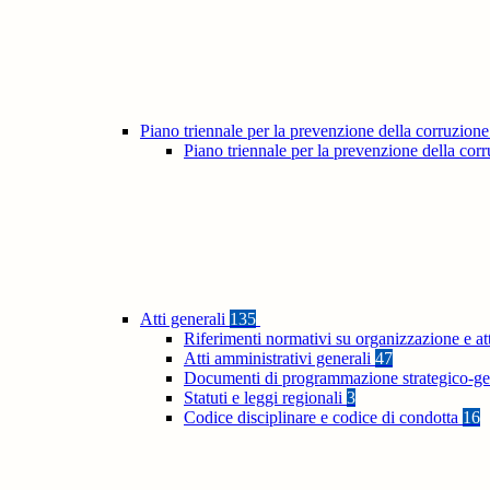
Piano triennale per la prevenzione della corruzione
Piano triennale per la prevenzione della co
Atti generali
135
Riferimenti normativi su organizzazione e at
Atti amministrativi generali
47
Documenti di programmazione strategico-ge
Statuti e leggi regionali
3
Codice disciplinare e codice di condotta
16