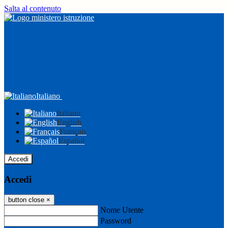
Salta al contenuto
Italiano
Italiano
English
Français
Español
Accedi
Accedi
button close
×
Nome Utente
Password