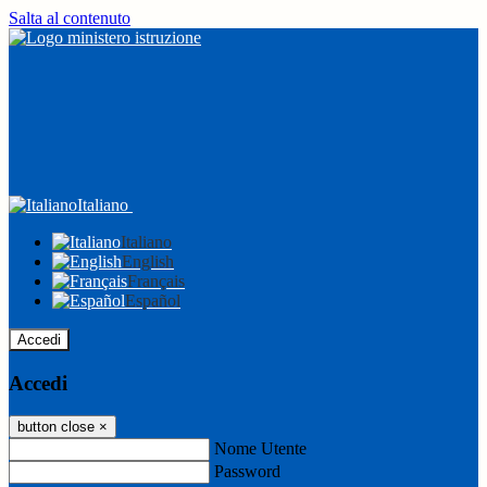
Salta al contenuto
Italiano
Italiano
English
Français
Español
Accedi
Accedi
button close
×
Nome Utente
Password