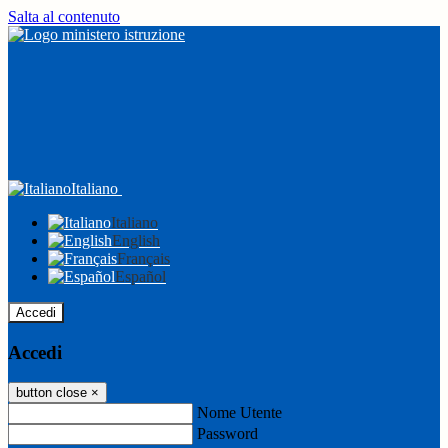
Salta al contenuto
Italiano
Italiano
English
Français
Español
Accedi
Accedi
button close
×
Nome Utente
Password