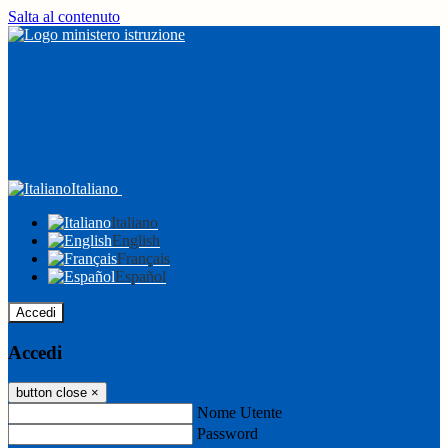
Salta al contenuto
Italiano
Italiano
English
Français
Español
Accedi
Accedi
button close
×
Nome Utente
Password