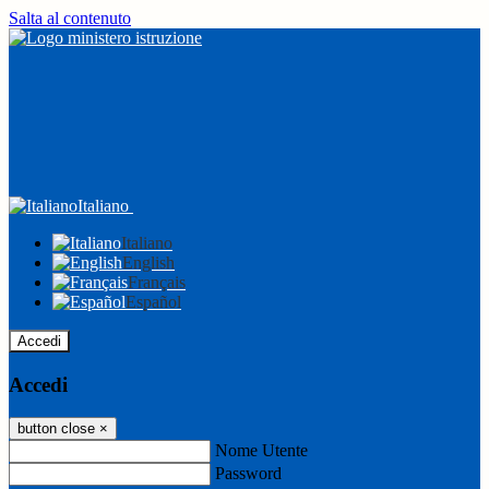
Salta al contenuto
Italiano
Italiano
English
Français
Español
Accedi
Accedi
button close
×
Nome Utente
Password