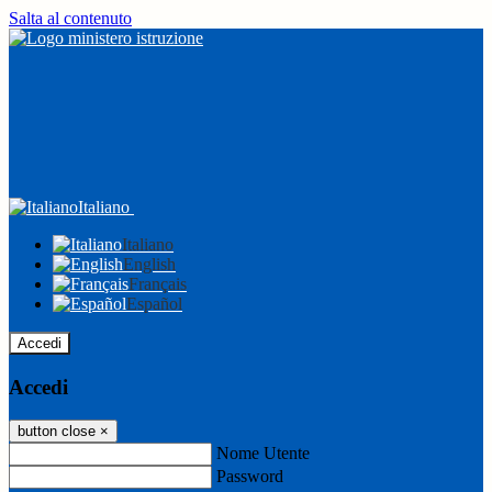
Salta al contenuto
Italiano
Italiano
English
Français
Español
Accedi
Accedi
button close
×
Nome Utente
Password