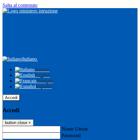
Salta al contenuto
Italiano
Italiano
English
Français
Español
Accedi
Accedi
button close
×
Nome Utente
Password