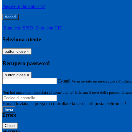
Password dimenticata?
-
Entra con SPID
Entra con CIE
Seleziona utente
button close
×
Recupero password
button close
×
E-mail
Verrà inviato un messaggio all'indirizz
Non hai una e-mail associata al nome utente? Effettua il reset della password tram
E-mail inviata, si prega di controllare la casella di posta elettronica!
Errore
Chiudi
Successo