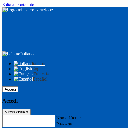
Salta al contenuto
Italiano
Italiano
English
Français
Español
Accedi
Accedi
button close
×
Nome Utente
Password