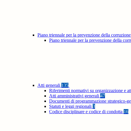
Piano triennale per la prevenzione della corruzione
Piano triennale per la prevenzione della co
Atti generali
135
Riferimenti normativi su organizzazione e at
Atti amministrativi generali
47
Documenti di programmazione strategico-ge
Statuti e leggi regionali
3
Codice disciplinare e codice di condotta
16