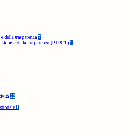
 e della trasparenza
7
rruzione e della trasparenza (PTPCT)
2
tività
22
stionale
1