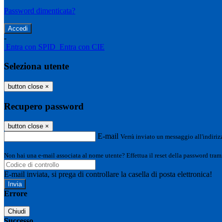
Password dimenticata?
-
Entra con SPID
Entra con CIE
Seleziona utente
button close
×
Recupero password
button close
×
E-mail
Verrà inviato un messaggio all'indirizz
Non hai una e-mail associata al nome utente? Effettua il reset della password tram
E-mail inviata, si prega di controllare la casella di posta elettronica!
Errore
Chiudi
Successo