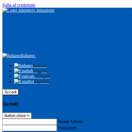
Salta al contenuto
Italiano
Italiano
English
Français
Español
Accedi
Accedi
button close
×
Nome Utente
Password