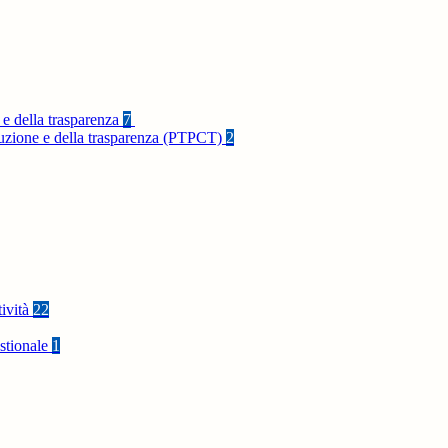
 e della trasparenza
7
rruzione e della trasparenza (PTPCT)
2
tività
22
stionale
1