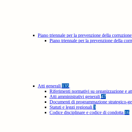
Piano triennale per la prevenzione della corruzione
Piano triennale per la prevenzione della co
Atti generali
135
Riferimenti normativi su organizzazione e at
Atti amministrativi generali
47
Documenti di programmazione strategico-ge
Statuti e leggi regionali
3
Codice disciplinare e codice di condotta
16