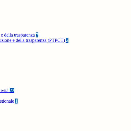
 e della trasparenza
7
rruzione e della trasparenza (PTPCT)
2
tività
22
stionale
1