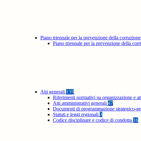
Piano triennale per la prevenzione della corruzione
Piano triennale per la prevenzione della co
Atti generali
135
Riferimenti normativi su organizzazione e at
Atti amministrativi generali
47
Documenti di programmazione strategico-ge
Statuti e leggi regionali
3
Codice disciplinare e codice di condotta
16