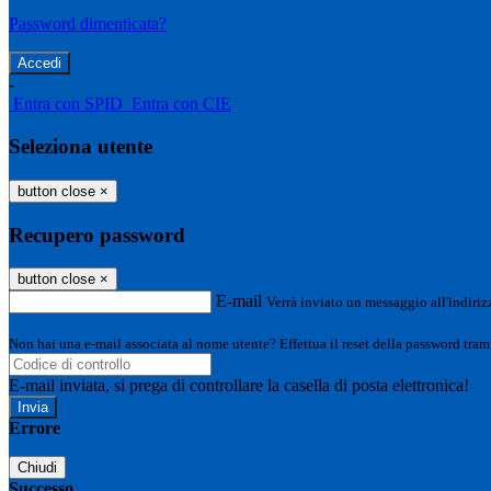
Password dimenticata?
-
Entra con SPID
Entra con CIE
Seleziona utente
button close
×
Recupero password
button close
×
E-mail
Verrà inviato un messaggio all'indirizz
Non hai una e-mail associata al nome utente? Effettua il reset della password tram
E-mail inviata, si prega di controllare la casella di posta elettronica!
Errore
Chiudi
Successo