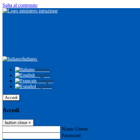
Salta al contenuto
Italiano
Italiano
English
Français
Español
Accedi
Accedi
button close
×
Nome Utente
Password