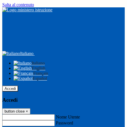
Salta al contenuto
Italiano
Italiano
English
Français
Español
Accedi
Accedi
button close
×
Nome Utente
Password