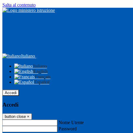
Salta al contenuto
Italiano
Italiano
English
Français
Español
Accedi
Accedi
button close
×
Nome Utente
Password