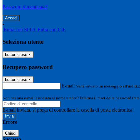
Password dimenticata?
-
Entra con SPID
Entra con CIE
Seleziona utente
button close
×
Recupero password
button close
×
E-mail
Verrà inviato un messaggio all'indirizz
Non hai una e-mail associata al nome utente? Effettua il reset della password tram
E-mail inviata, si prega di controllare la casella di posta elettronica!
Errore
Chiudi
Successo