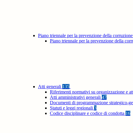
Piano triennale per la prevenzione della corruzione
Piano triennale per la prevenzione della co
Atti generali
135
Riferimenti normativi su organizzazione e at
Atti amministrativi generali
47
Documenti di programmazione strategico-ge
Statuti e leggi regionali
3
Codice disciplinare e codice di condotta
16