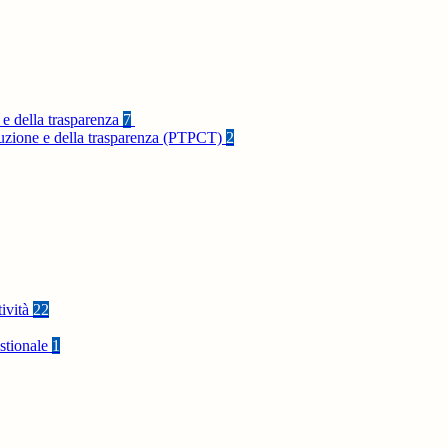
 e della trasparenza
7
rruzione e della trasparenza (PTPCT)
2
tività
22
stionale
1