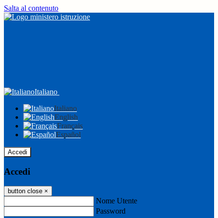
Salta al contenuto
Italiano
Italiano
English
Français
Español
Accedi
Accedi
button close
×
Nome Utente
Password