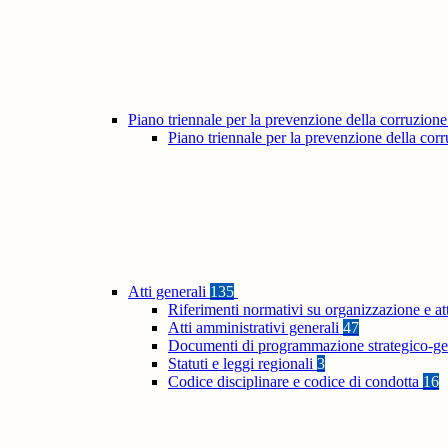
Piano triennale per la prevenzione della corruzione
Piano triennale per la prevenzione della co
Atti generali
135
Riferimenti normativi su organizzazione e at
Atti amministrativi generali
47
Documenti di programmazione strategico-ge
Statuti e leggi regionali
3
Codice disciplinare e codice di condotta
16