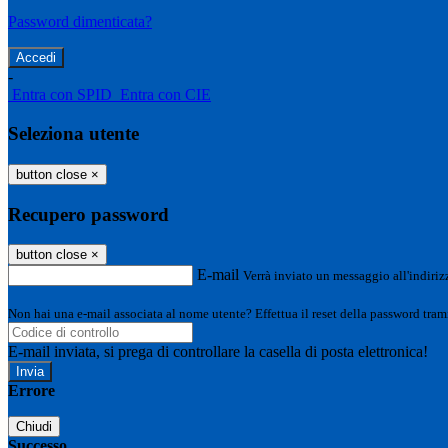
Password dimenticata?
-
Entra con SPID
Entra con CIE
Seleziona utente
button close
×
Recupero password
button close
×
E-mail
Verrà inviato un messaggio all'indirizz
Non hai una e-mail associata al nome utente? Effettua il reset della password tram
E-mail inviata, si prega di controllare la casella di posta elettronica!
Errore
Chiudi
Successo