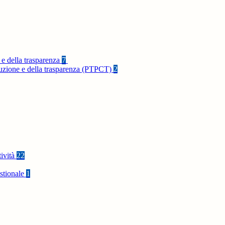
 e della trasparenza
7
rruzione e della trasparenza (PTPCT)
2
tività
22
stionale
1