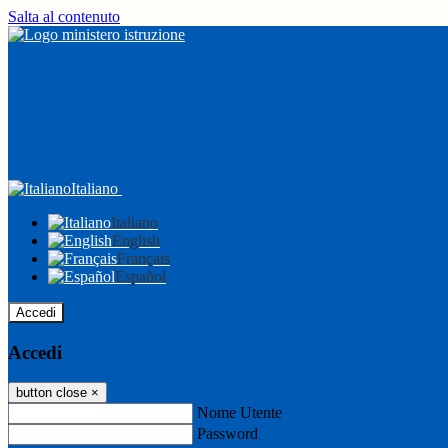
Salta al contenuto
Italiano
Italiano
English
Français
Español
Accedi
Accedi
button close
×
Nome Utente
Password