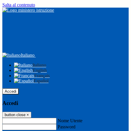
Salta al contenuto
Italiano
Italiano
English
Français
Español
Accedi
Accedi
button close
×
Nome Utente
Password