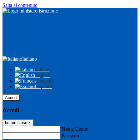
Salta al contenuto
Italiano
Italiano
English
Français
Español
Accedi
Accedi
button close
×
Nome Utente
Password