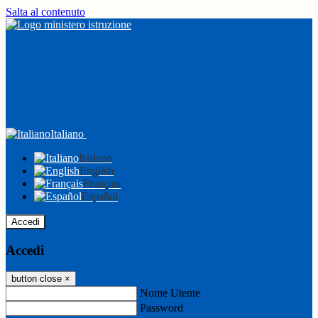
Salta al contenuto
Italiano
Italiano
English
Français
Español
Accedi
Accedi
button close
×
Nome Utente
Password