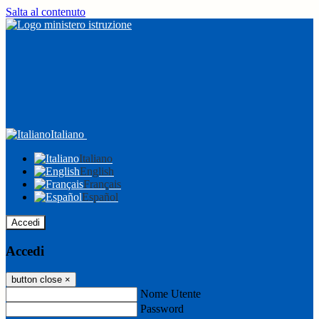
Salta al contenuto
Italiano
Italiano
English
Français
Español
Accedi
Accedi
button close
×
Nome Utente
Password