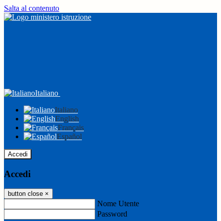
Salta al contenuto
Italiano
Italiano
English
Français
Español
Accedi
Accedi
button close
×
Nome Utente
Password