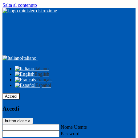
Salta al contenuto
Italiano
Italiano
English
Français
Español
Accedi
Accedi
button close
×
Nome Utente
Password