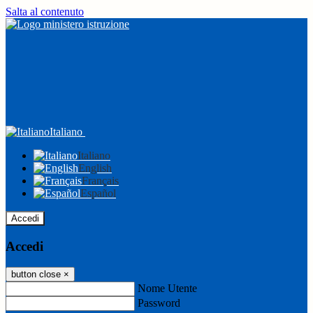
Salta al contenuto
Italiano
Italiano
English
Français
Español
Accedi
Accedi
button close
×
Nome Utente
Password