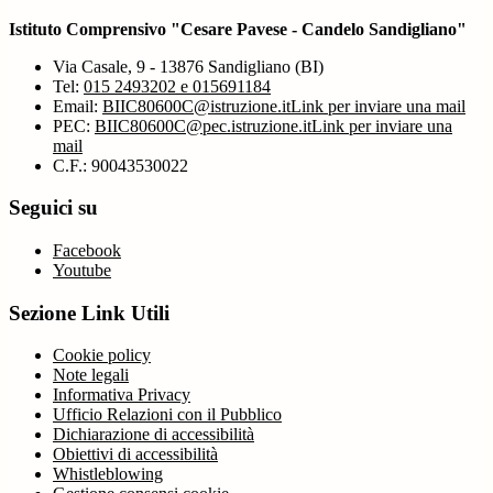
Istituto Comprensivo "Cesare Pavese - Candelo Sandigliano"
Via Casale, 9 - 13876 Sandigliano (BI)
Tel:
015 2493202 e 015691184
Email:
BIIC80600C@istruzione.it
Link per inviare una mail
PEC:
BIIC80600C@pec.istruzione.it
Link per inviare una
mail
C.F.: 90043530022
Seguici su
Facebook
Youtube
Sezione Link Utili
Cookie policy
Note legali
Informativa Privacy
Ufficio Relazioni con il Pubblico
Dichiarazione di accessibilità
Obiettivi di accessibilità
Whistleblowing