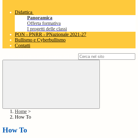
Didattica
Panoramica
Offerta formativa
I progetti delle classi
PON - PNRR - PNazionale 2021-27
Bullismo e Cyberbullismo
Contatti
Campo di ricerca per le pagine del sito
Home
>
How To
How To