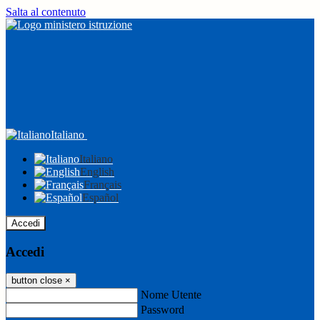
Salta al contenuto
Italiano
Italiano
English
Français
Español
Accedi
Accedi
button close
×
Nome Utente
Password