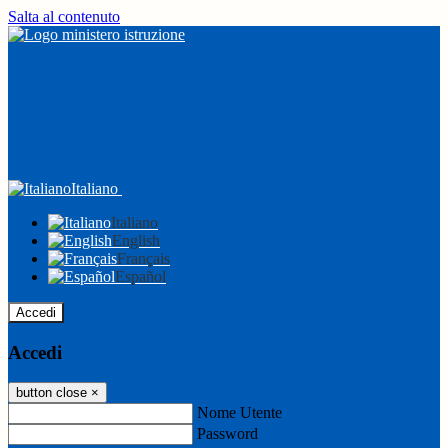
Salta al contenuto
Italiano
Italiano
English
Français
Español
Accedi
Accedi
button close
×
Nome Utente
Password