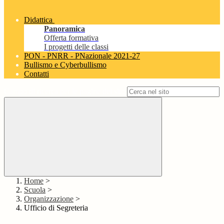
Didattica
Panoramica
Offerta formativa
I progetti delle classi
PON - PNRR - PNazionale 2021-27
Bullismo e Cyberbullismo
Contatti
Campo di ricerca per le pagine del sito
Home
>
Scuola
>
Organizzazione
>
Ufficio di Segreteria